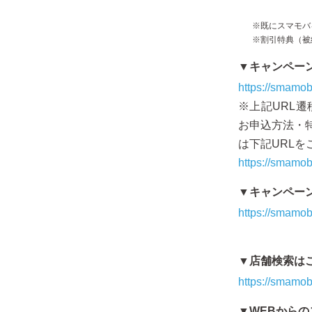
※既にスマモバ
※割引特典（被
▼キャンペー
https://smamob
※上記URL
お申込方法・
は下記URLを
https://smamob
▼キャンペー
https://smamob
▼店舗検索は
https://smamob
▼WEBから