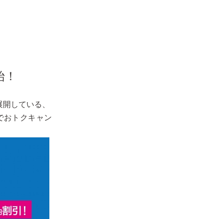
始！
展開している、
でおトクキャン