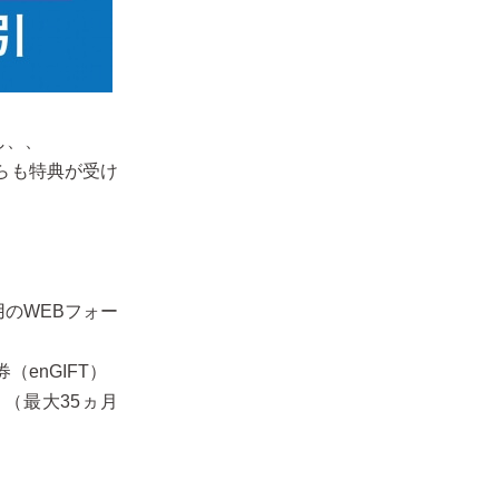
し、、
らも特典が受け
のWEBフォー
（enGIFT）
（最大35ヵ月