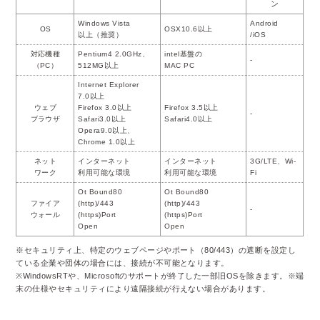
ン
Windows Vista
Android
OS
OSX10.6以上
以上（推奨）
/iOS
対応機種
Pentium4 2.0GHz、
intel基盤の
-
（PC）
512MG以上
MAC PC
Internet Explorer
7.0以上
ウェブ
Firefox 3.0以上
Firefox 3.5以上
-
ブラウザ
Safari3.0以上
Safari4.0以上
Opera9.0以上、
Chrome 1.0以上
ネット
インターネット
インターネット
3G/LTE、Wi-
ワーク
利用可能な環境
利用可能な環境
Fi
Ot Bound80
Ot Bound80
ファイア
(http)/443
(http)/443
-
ウォール
(https)Port
(https)Port
Open
Open
※セキュリティ上、特定のウェブページやポート（80/443）の遮断を設定し
ている企業や団体の場合には、接続が不可能となります。
※WindowsRTや、Microsoftのサポートが終了した一部旧OSを除きます。※端
末の仕様やセキュリティにより遠隔接続が行えない場合があります。