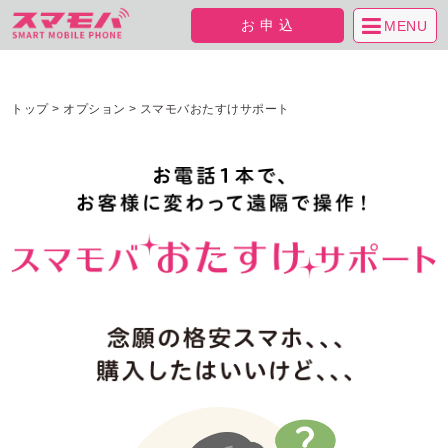
お申込
MENU
トップ
>
オプション
>
スマモバおたすけサポート