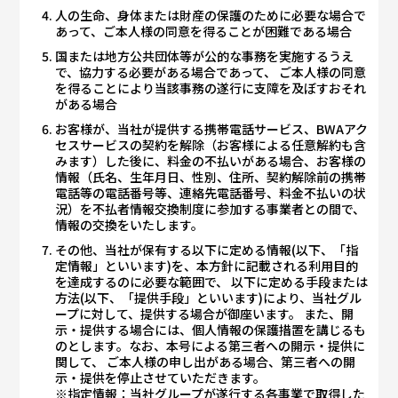
人の生命、身体または財産の保護のために必要な場合で
あって、ご本人様の同意を得ることが困難である場合
国または地方公共団体等が公的な事務を実施するうえ
で、協力する必要がある場合であって、 ご本人様の同意
を得ることにより当該事務の遂行に支障を及ぼすおそれ
がある場合
お客様が、当社が提供する携帯電話サービス、BWAアク
セスサービスの契約を解除（お客様による任意解約も含
みます）した後に、料金の不払いがある場合、お客様の
情報（氏名、生年月日、性別、住所、契約解除前の携帯
電話等の電話番号等、連絡先電話番号、料金不払いの状
況）を不払者情報交換制度に参加する事業者との間で、
情報の交換をいたします。
その他、当社が保有する以下に定める情報(以下、「指
定情報」といいます)を、本方針に記載される利用目的
を達成するのに必要な範囲で、 以下に定める手段または
方法(以下、「提供手段」といいます)により、当社グル
ープに対して、提供する場合が御座います。 また、開
示・提供する場合には、個人情報の保護措置を講じるも
のとします。なお、本号による第三者への開示・提供に
関して、 ご本人様の申し出がある場合、第三者への開
示・提供を停止させていただきます。
※指定情報：当社グループが遂行する各事業で取得した