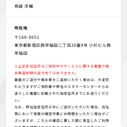
鳥越 洋輔
所在地
〒169-0051
東京都新宿区西早稲田二丁目20番9号 小杉ビル西
早稲田
※上記本社住所はご契約中のサービスに関する書面や端
末等返却時の送付先ではありません。
書面のご送付や端末等をご返却いただく場合は、大変恐
れ入りますがご契約書や弊社カスタマーセンターからお
送りした書面に記載された指定住所までにお送りくださ
い。
なお、弊社指定住所以外にご送付いただいた場合、当社
側において受領の確認作業にお時間をいただく場合がご
ざいますが、こちらの確認に要した間に発生したご利用